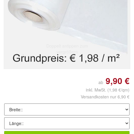
Doppelt antippen zum
vergrößern
9,90 €
ab
inkl. MwSt.
(1,98 €/qm)
Versandkosten nur 6,90 €