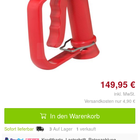
Doppelt antippen zum
vergrößern
149,95 €
inkl. MwSt.
Versandkosten nur 4,90 €
In den Warenkorb
Sofort lieferbar
3
Auf Lager
1
 verkauft
,
, Kreditkarte, Lastschrift, Ratenzahlung,