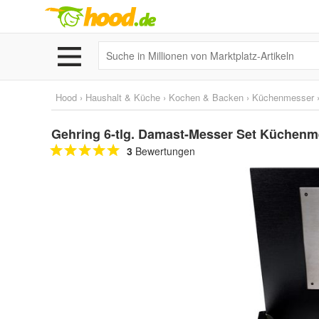
Hood
›
Haushalt & Küche
›
Kochen & Backen
›
Küchenmesser
Gehring 6-tlg. Damast-Messer Set Küchenmes
3
Bewertungen