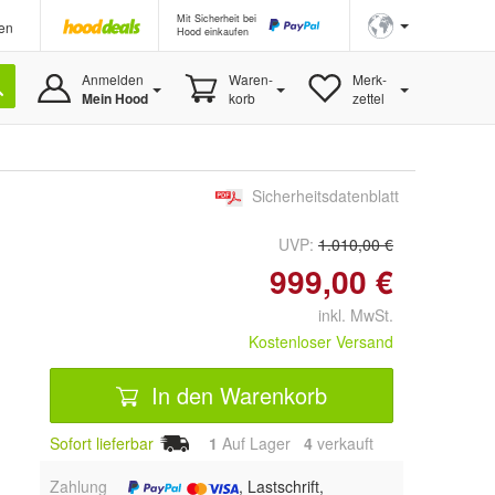
Mit Sicherheit bei
en
Hood einkaufen
Anmelden
Waren-
Merk-
Mein Hood
korb
zettel
Sicherheitsdatenblatt
UVP:
1.010,00 €
999,00 €
inkl. MwSt.
Kostenloser Versand
In den Warenkorb
Sofort lieferbar
1
Auf Lager
4
 verkauft
Zahlung
, Lastschrift,