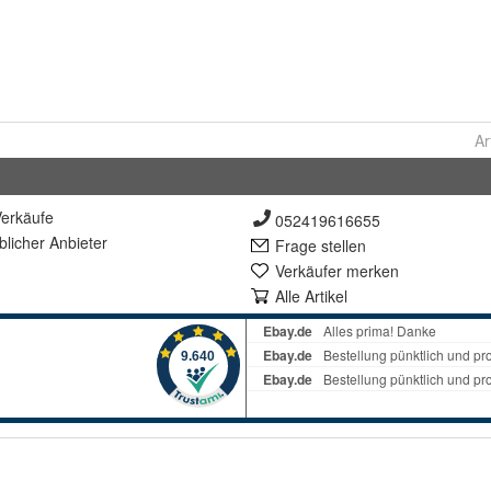
Ar
erkäufe
052419616655
lich
er Anbieter
Frage stellen
Verkäufer merken
Alle Artikel