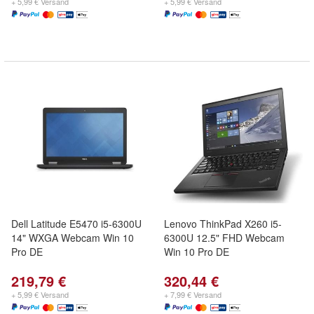
+ 5,99 € Versand
+ 5,99 € Versand
Dell Latitude E5470 i5-6300U
Lenovo ThinkPad X260 i5-
14" WXGA Webcam Win 10
6300U 12.5" FHD Webcam
Pro DE
Win 10 Pro DE
219,79 €
320,44 €
+ 5,99 € Versand
+ 7,99 € Versand