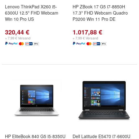
Lenovo ThinkPad X260 i5-
HP ZBook 17 G5 i7-8850H
6300U 12.5" FHD Webcam
17.3" FHD Webcam Quadro
Win 10 Pro US
P3200 Win 11 Pro DE
320,44 €
1.017,88 €
+ 7,99 € Versand
+ 7,99 € Versand
HP EliteBook 840 G5 i5-8350U
Dell Latitude E5470 i7-6600U