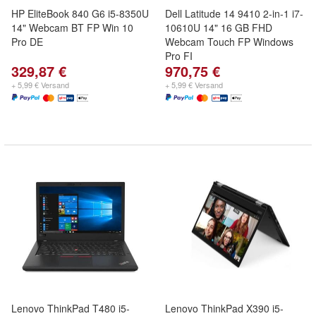
HP EliteBook 840 G6 i5-8350U
Dell Latitude 14 9410 2-in-1 i7-
14" Webcam BT FP Win 10
10610U 14" 16 GB FHD
Pro DE
Webcam Touch FP Windows
Pro FI
329,87 €
970,75 €
+ 5,99 € Versand
+ 5,99 € Versand
Lenovo ThinkPad T480 i5-
Lenovo ThinkPad X390 i5-