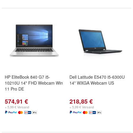
HP EliteBook 840 G7 i5-
Dell Latitude E5470 i5-6300U
10210U 14" FHD Webcam Win
14" WXGA Webcam US
11 Pro DE
574,91 €
218,85 €
+ 5,99 € Versand
+ 5,99 € Versand