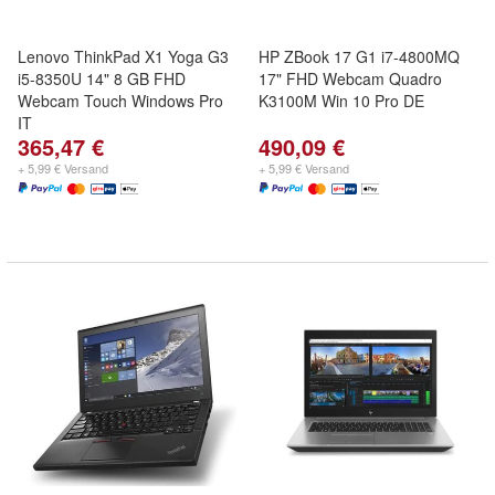
Lenovo ThinkPad X1 Yoga G3
HP ZBook 17 G1 i7-4800MQ
i5-8350U 14" 8 GB FHD
17" FHD Webcam Quadro
Webcam Touch Windows Pro
K3100M Win 10 Pro DE
IT
365,47 €
490,09 €
+ 5,99 € Versand
+ 5,99 € Versand