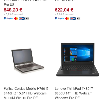
Pro US
848,23 €
622,04 €
+ 5,99 € Versand
+ 7,99 € Versand
Fujitsu Celsius Mobile H760 i5-
Lenovo ThinkPad T480 i7-
6440HQ 15.6" FHD Webcam
8650U 14" FHD Webcam
M600M Win 10 Pro DE
Windows Pro DE