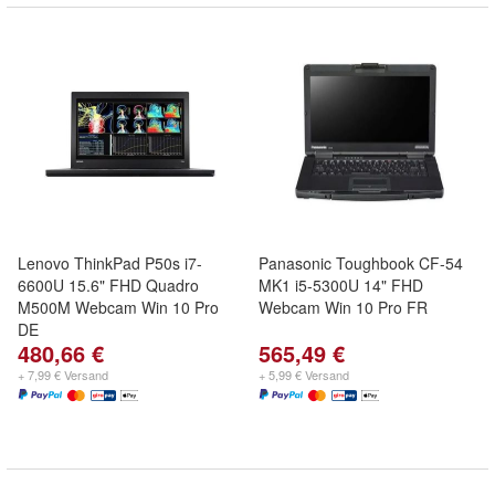
Lenovo ThinkPad P50s i7-
Panasonic Toughbook CF-54
6600U 15.6" FHD Quadro
MK1 i5-5300U 14" FHD
M500M Webcam Win 10 Pro
Webcam Win 10 Pro FR
DE
480,66 €
565,49 €
+ 7,99 € Versand
+ 5,99 € Versand