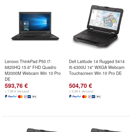
Lenovo ThinkPad P50 i7-
Dell Latitude 14 Rugged 5414
6820HQ 15.6" FHD Quadro
i5-6300U 14" WXGA Webcam
M2000M Webcam Win 10 Pro
Touchscreen Win 10 Pro DE
DE
593,76 €
504,70 €
+ 7,99 € Versand
+ 5,99 € Versand