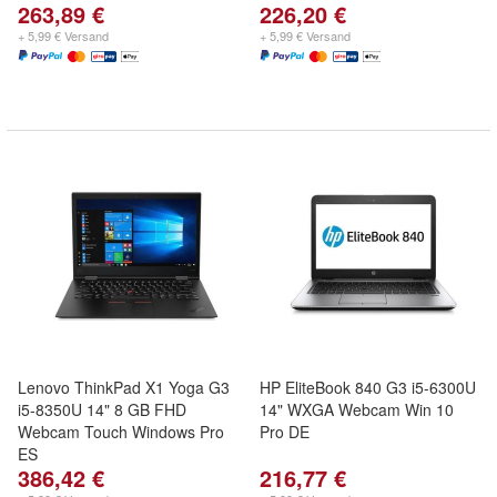
263,89 €
226,20 €
+ 5,99 € Versand
+ 5,99 € Versand
Lenovo ThinkPad X1 Yoga G3
HP EliteBook 840 G3 i5-6300U
i5-8350U 14" 8 GB FHD
14" WXGA Webcam Win 10
Webcam Touch Windows Pro
Pro DE
ES
386,42 €
216,77 €