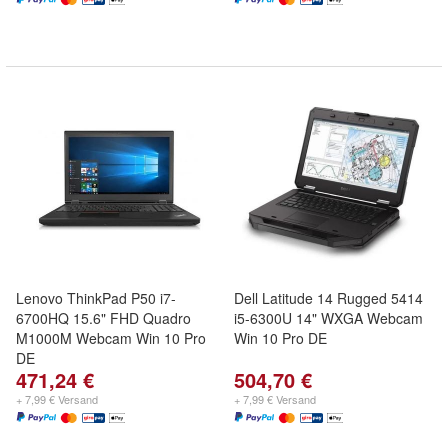
Lenovo ThinkPad P50 i7-
Dell Latitude 14 Rugged 5414
6700HQ 15.6" FHD Quadro
i5-6300U 14" WXGA Webcam
M1000M Webcam Win 10 Pro
Win 10 Pro DE
DE
471,24 €
504,70 €
+ 7,99 € Versand
+ 7,99 € Versand