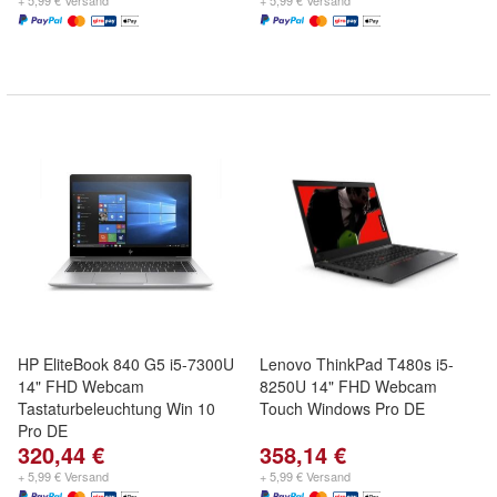
+ 5,99 € Versand
+ 5,99 € Versand
HP EliteBook 840 G5 i5-7300U
Lenovo ThinkPad T480s i5-
14" FHD Webcam
8250U 14" FHD Webcam
Tastaturbeleuchtung Win 10
Touch Windows Pro DE
Pro DE
320,44 €
358,14 €
+ 5,99 € Versand
+ 5,99 € Versand