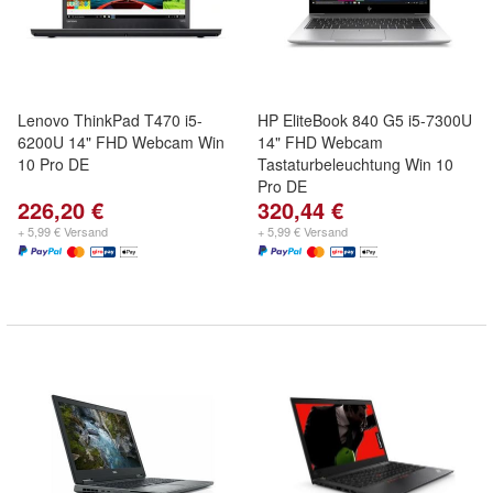
Lenovo ThinkPad T470 i5-
HP EliteBook 840 G5 i5-7300U
6200U 14" FHD Webcam Win
14" FHD Webcam
10 Pro DE
Tastaturbeleuchtung Win 10
Pro DE
226,20 €
320,44 €
+ 5,99 € Versand
+ 5,99 € Versand