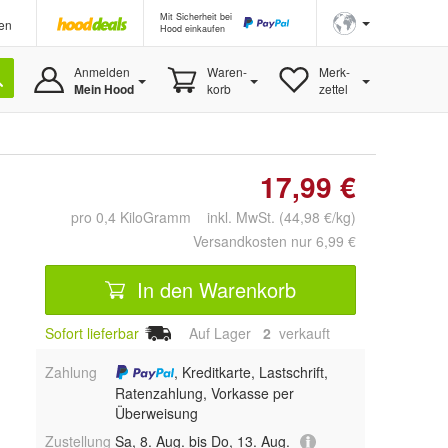
Mit Sicherheit bei
en
Hood einkaufen
Anmelden
Waren-
Merk-
Mein Hood
korb
zettel
17,99 €
pro 0,4 KiloGramm inkl. MwSt. (44,98 €/kg)
Versandkosten nur 6,99 €
In den Warenkorb
Sofort lieferbar
Auf Lager
2
 verkauft
Zahlung
, Kreditkarte, Lastschrift,
Ratenzahlung, Vorkasse per
Überweisung
Zustellung
Sa, 8. Aug. bis Do, 13. Aug.