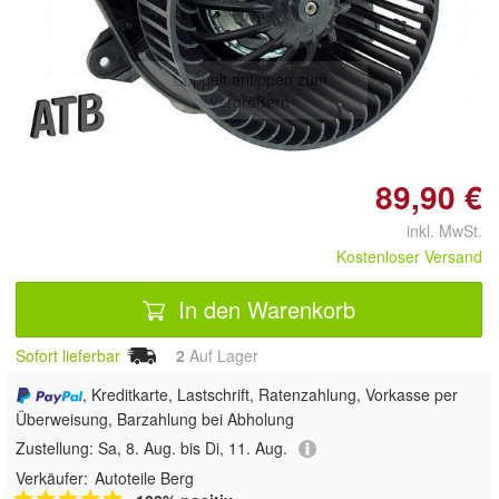
Doppelt antippen zum
vergrößern
89,90 €
inkl. MwSt.
Kostenloser Versand
In den Warenkorb
Sofort lieferbar
2
Auf Lager
, Kreditkarte, Lastschrift, Ratenzahlung, Vorkasse per
Überweisung, Barzahlung bei Abholung
Zustellung:
Sa, 8. Aug. bis Di, 11. Aug.
Verkäufer:
Autoteile Berg