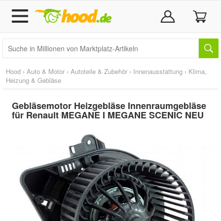
Hood
›
Auto & Motor
›
Autoteile & Zubehör
›
Innenausstattung
›
Klima,
Heizung & Gebläse
Gebläsemotor Heizgebläse Innenraumgebläse
für Renault MEGANE I MEGANE SCENIC NEU