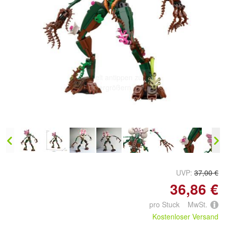
Doppelt antippen zum
vergrößern
UVP:
37,00 €
36,86 €
pro Stuck MwSt.
Kostenloser Versand