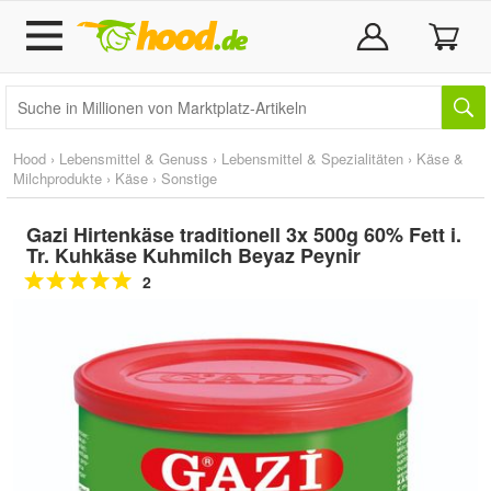
Hood
›
Lebensmittel & Genuss
›
Lebensmittel & Spezialitäten
›
Käse &
Milchprodukte
›
Käse
›
Sonstige
Gazi Hirtenkäse traditionell 3x 500g 60% Fett i.
Tr. Kuhkäse Kuhmilch Beyaz Peynir
2