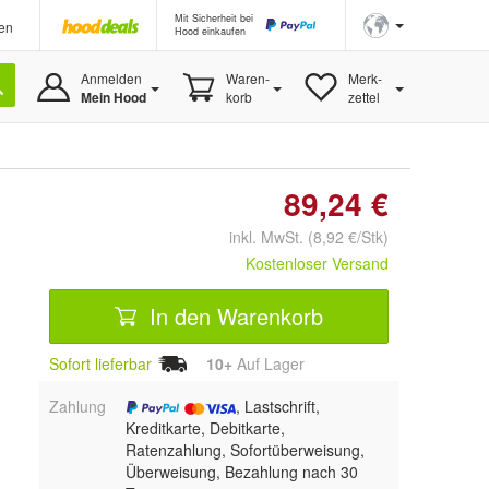
Mit Sicherheit bei
en
Hood einkaufen
Anmelden
Waren-
Merk-
Mein Hood
korb
zettel
89,24 €
inkl. MwSt. (8,92 €/Stk)
Kostenloser Versand
In den Warenkorb
Sofort lieferbar
10+
Auf Lager
Zahlung
, Lastschrift,
Kreditkarte, Debitkarte,
Ratenzahlung, Sofortüberweisung,
Überweisung, Bezahlung nach 30