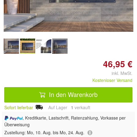
Doppelt antippen zum
vergrößern
46,95 €
inkl. MwSt.
Kostenloser Versand
In den Warenkorb
Sofort lieferbar
Auf Lager
1
 verkauft
, Kreditkarte, Lastschrift, Ratenzahlung, Vorkasse per
Überweisung
Zustellung:
Mo, 10. Aug. bis Mo, 24. Aug.