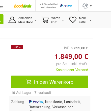
Mit Sicherheit bei
en
Hood einkaufen
Anmelden
Waren-
Merk-
Mein Hood
korb
zettel
- 36%
UVP:
2.899,00 €
1.849,00 €
pro Stk inkl. MwSt.
Kostenloser Versand
In den Warenkorb
10
Auf Lager
7
 verkauft
Zahlung
, Kreditkarte, Lastschrift,
Ratenzahlung, Vorkasse per