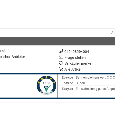
Ar
rkäufe
049428294004
lich
er Anbieter
Frage stellen
Verkäufer merken
Alle Artikel