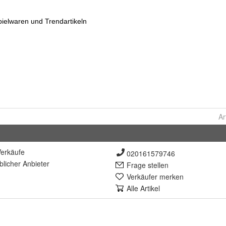
Ar
erkäufe
020161579746
lich
er Anbieter
Frage stellen
Verkäufer merken
Alle Artikel