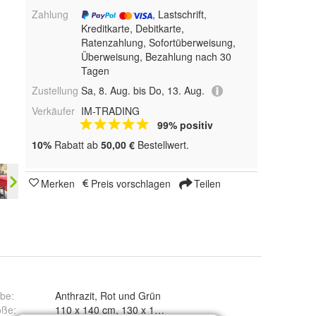
Zahlung
, Lastschrift,
Kreditkarte, Debitkarte,
Ratenzahlung, Sofortüberweisung,
Überweisung, Bezahlung nach 30
Tagen
Zustellung
Sa, 8. Aug. bis Do, 13. Aug.
Verkäufer
IM-TRADING
99% positiv
10%
Rabatt ab
50,00 €
Bestellwert.
Merken
Preis vorschlagen
Teilen
rbe
:
Anthrazit, Rot und Grün
öße
:
110 x 140 cm, 130 x 160 cm und 130 x 220 cm