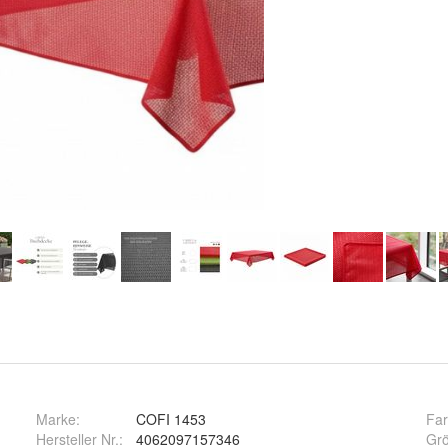
Marke:
COFI 1453
Fa
Hersteller Nr.:
4062097157346
Gr