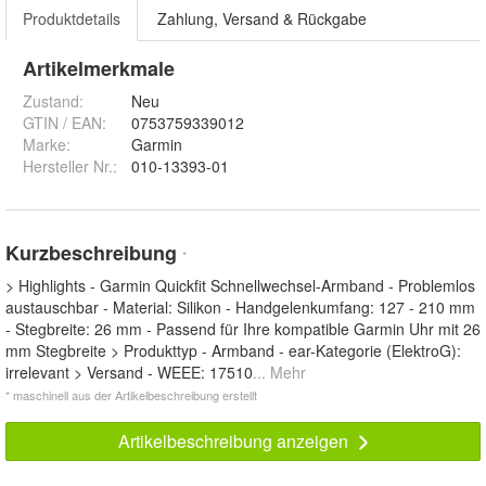
Produktdetails
Zahlung, Versand & Rückgabe
Artikelmerkmale
Zustand:
Neu
GTIN / EAN:
0753759339012
Marke:
Garmin
Hersteller Nr.:
010-13393-01
Kurzbeschreibung
*
> Highlights - Garmin Quickfit Schnellwechsel-Armband - Problemlos
austauschbar - Material: Silikon - Handgelenkumfang: 127 - 210 mm
- Stegbreite: 26 mm - Passend für Ihre kompatible Garmin Uhr mit 26
mm Stegbreite > Produkttyp - Armband - ear-Kategorie (ElektroG):
irrelevant > Versand - WEEE: 17510
... Mehr
* maschinell aus der Artikelbeschreibung erstellt
Artikelbeschreibung anzeigen