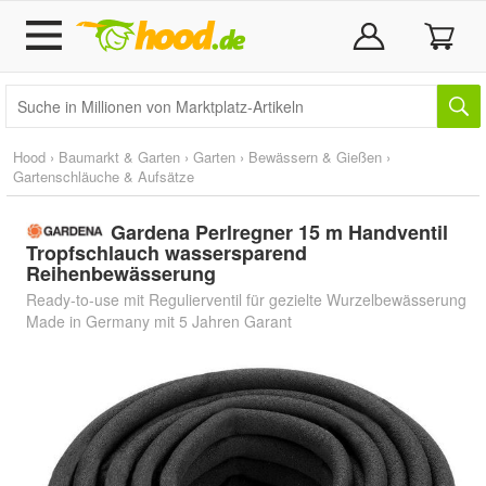
Hood
›
Baumarkt & Garten
›
Garten
›
Bewässern & Gießen
›
Gartenschläuche & Aufsätze
Gardena Perlregner 15 m Handventil
Tropfschlauch wassersparend
Reihenbewässerung
Ready-to-use mit Regulierventil für gezielte Wurzelbewässerung
Made in Germany mit 5 Jahren Garant