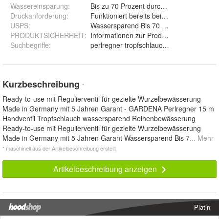
Wassereinsparung
:
Bis zu 70 Prozent durch Tropfbewässeru
Druckanforderung
:
Funktioniert bereits bei geringem Druck
USPS
:
Wassersparend Bis 70 Prozent Wasserersp
PRODUKTSICHERHEIT
:
Informationen zur ProduktsicherheitKei
Suchbegriffe
:
perlregner tropfschlauch bewässerungss
Kurzbeschreibung
*
Ready-to-use mit Regulierventil für gezielte Wurzelbewässerung
Made in Germany mit 5 Jahren Garant - GARDENA Perlregner 15 m
Handventil Tropfschlauch wassersparend Reihenbewässerung
Ready-to-use mit Regulierventil für gezielte Wurzelbewässerung
Made in Germany mit 5 Jahren Garant Wassersparend Bis 7
... Mehr
* maschinell aus der Artikelbeschreibung erstellt
Artikelbeschreibung anzeigen
Platin