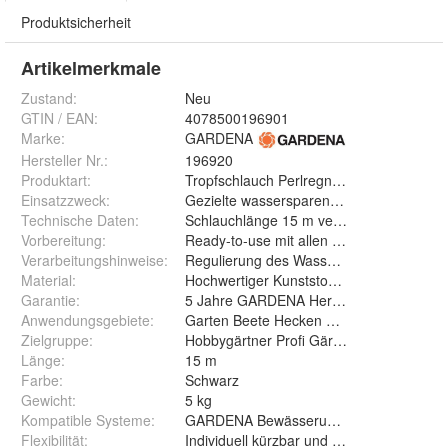
Produktsicherheit
Artikelmerkmale
Zustand:
Neu
GTIN / EAN:
4078500196901
Marke:
GARDENA
Hersteller Nr.:
196920
Produktart
:
Tropfschlauch Perlregner Bewässerungs
Einsatzzweck
:
Gezielte wassersparende Bewässerung 
Technische Daten
:
Schlauchlänge 15 m verlängerbar bis 30 
Vorbereitung
:
Ready-to-use mit allen GARDENA Systemte
Verarbeitungshinweise
:
Regulierung des Wasserdurchflusses und
Material
:
Hochwertiger Kunststoff Made in German
Garantie
:
5 Jahre GARDENA Herstellergarantie
Anwendungsgebiete
:
Garten Beete Hecken Gemüsegarten Pfl
Zielgruppe
:
Hobbygärtner Profi Gärtner Gartenbesitz
Länge
:
15 m
Farbe
:
Schwarz
Gewicht
:
5 kg
Kompatible Systeme
:
GARDENA Bewässerungssystem
Flexibilität
:
Individuell kürzbar und verlängerbar