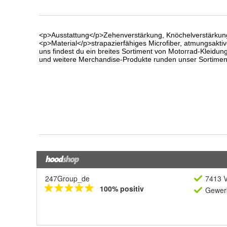
247Group_de
7413 V
100% positiv
Gewerb