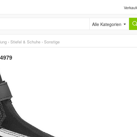
Verkauf
Alle Kategorien
dung
›
Stiefel & Schuhe
›
Sonstige
54979