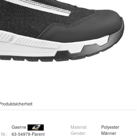
Produktsicherheit
Gaerne
Material
:
Polyester
Gender
:
Männer
 Nr.:
63-54979-Parent