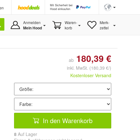
Mit Sicherheit bei
en
Hood einkaufen
Anmelden
Waren-
Merk-
Mein Hood
korb
zettel
180,39 €
ab
inkl. MwSt.
(180,39 €/)
Kostenloser Versand
In den Warenkorb
8
Auf Lager