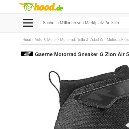
Hood
›
Auto & Motor
›
Motorrad: Teile & Zubehör
›
Motorradklei
Gaerne Motorrad Sneaker G Zion Air 