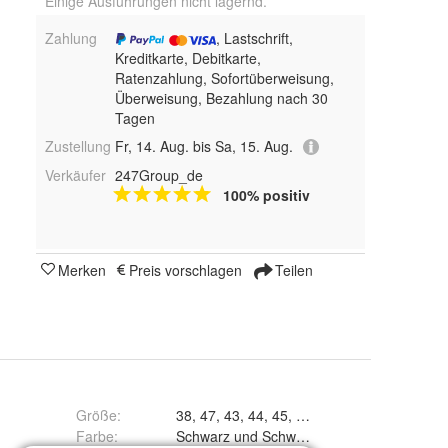
Einige Ausführungen nicht lagernd.
Zahlung
, Lastschrift,
Kreditkarte, Debitkarte,
Ratenzahlung, Sofortüberweisung,
Überweisung, Bezahlung nach 30
Tagen
Zustellung
Fr, 14. Aug. bis Sa, 15. Aug.
Verkäufer
247Group_de
100% positiv
Merken
Preis vorschlagen
Teilen
Größe
:
38, 47, 43, 44, 45, 46
Farbe
:
Schwarz und Schwarz / Grün