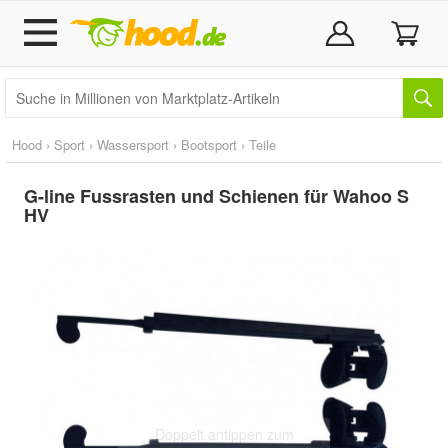
Hood
›
Sport
›
Wassersport
›
Bootsport
›
Teile
G-line Fussrasten und Schienen für Wahoo S
HV
Doppelt antippen zum