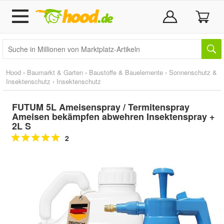
Hood
›
Baumarkt & Garten
›
Baustoffe & Bauelemente
›
Sonnenschutz &
Insektenschutz
›
Insektenschutz
FUTUM 5L Ameisenspray / Termitenspray
Ameisen bekämpfen abwehren Insektenspray +
2L S
2