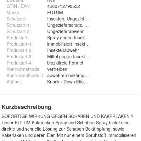
GTIN / EAN:
4260712790552
Marke:
FUTUM
Schutzart
:
Insekten, Ungeziefer, Schadinsekten
Schutzart-1
:
Ungezieferschutz, Insekten Abwehr Spray
Schutzart-2
:
Ungezieferabwehr
Produktart
:
Spray gegen Insekten , Larven, Eier
Produktart-1
:
immobilisiert Insekten
Produktart-2
:
Insektenabwehr
Produktart-3
:
Mittel gegen Insekten
Produktart-4
:
biozidfreie Formel
Kontrollmethode
:
vertreiben
Kontrollmethode-1
:
abwehren bekämpfen fernhalten
Attribut
:
Knock - Down Effekt , Direktwirkung
Kurzbeschreibung
SOFORTIGE WIRKUNG GEGEN SCHABEN UND KAKERLAKEN ?
Unser FUTUM Kakerlaken Spray und Schaben Spray bietet eine
direkte und schnelle Lösung zur Schaben Bekämpfung, sowie
Kakerlaken und deren Eier. Mit nur einem Sprühstoß immobilisieren