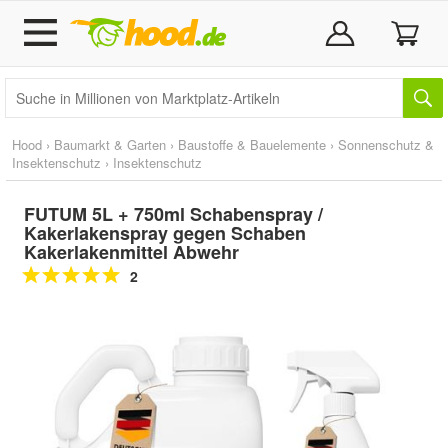
Hood
›
Baumarkt & Garten
›
Baustoffe & Bauelemente
›
Sonnenschutz &
Insektenschutz
›
Insektenschutz
FUTUM 5L + 750ml Schabenspray /
Kakerlakenspray gegen Schaben
Kakerlakenmittel Abwehr
2