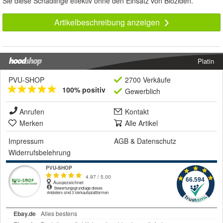
Sie diese Schädlinge effektiv ohne den Einsatz von Bioziden.
Artikelbeschreibung anzeigen
Platin
PVU-SHOP
2700 Verkäufe
100% positiv
Gewerblich
Anrufen
Kontakt
Merken
Alle Artikel
Impressum
AGB
&
Datenschutz
Widerrufsbelehrung