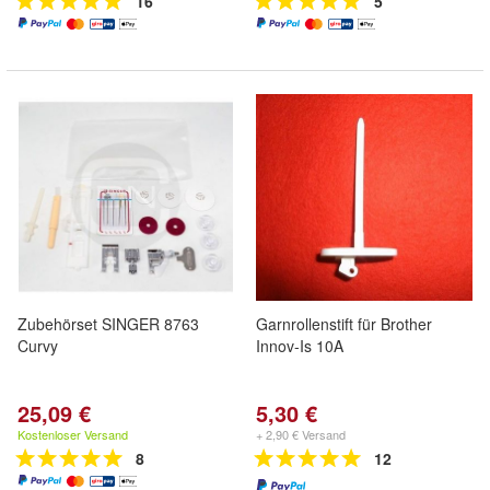
16
5
Zubehörset SINGER 8763
Garnrollenstift für Brother
Curvy
Innov-Is 10A
25,09 €
5,30 €
Kostenloser Versand
+ 2,90 € Versand
8
12