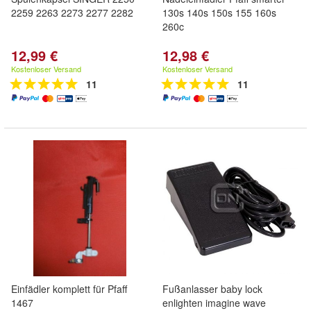
2259 2263 2273 2277 2282
130s 140s 150s 155 160s
260c
12,99 €
12,98 €
Kostenloser Versand
Kostenloser Versand
11
11
Einfädler komplett für Pfaff
Fußanlasser baby lock
1467
enlighten imagine wave