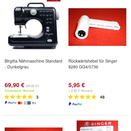
Birgitta Nähmaschine Standard
Rückwärtshebel für Singer
- Dunkelgrau
8280 GG4/0736
69,90 €
5,95 €
(69,90 €/)
Kostenloser Versand
+ 2,90 € Versand
3
48