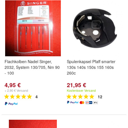
Flachkolben Nadel Singer,
Spulenkapsel Pfaff smarter
2032, System 130/705, Nm 90
130s 140s 150s 155 160s
- 100
260c
4,95 €
21,95 €
+ 2,90 € Versand
Kostenloser Versand
4
12