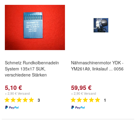
Schmetz Rundkolbennadeln
Nähmaschinenmotor YDK -
System 135x17 SUK,
YM261A9, linkslauf ... 0056
verschiedene Stärken
5,10 €
59,95 €
+ 2,90 € Versand
+ 2,90 € Versand
3
1