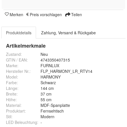
Merken
Preis vorschlagen
Teilen
Produktdetails
Zahlung, Versand & Rückgabe
Artikelmerkmale
Zustand:
Neu
GTIN / EAN:
4743350407315
Marke:
FURNLUX
Hersteller Nr.:
FLP_HARMONY_LR_RTV14
Model
:
HARMONY
Farbe
:
Schwarz
Länge
:
144 cm
Breite
:
37 cm
Höhe
:
55 cm
Material
:
MDF-Spanplatte
Produktart
:
Fernsehtisch
Stil
:
Modern
LED Beleuchtung
:
-