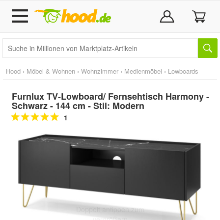
Hood
›
Möbel & Wohnen
›
Wohnzimmer
›
Medienmöbel
›
Lowboards
Furnlux TV-Lowboard/ Fernsehtisch Harmony -
Schwarz - 144 cm - Stil: Modern
1
Doppelt antippen zum
vergrößern