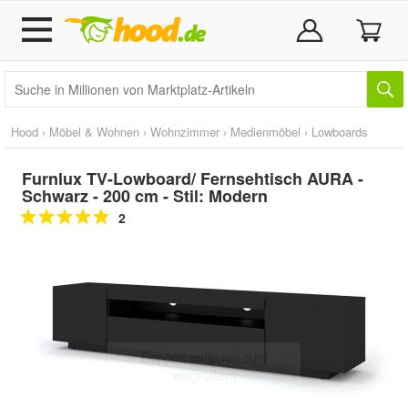
Hood
›
Möbel & Wohnen
›
Wohnzimmer
›
Medienmöbel
›
Lowboards
Furnlux TV-Lowboard/ Fernsehtisch AURA -
Schwarz - 200 cm - Stil: Modern
2
Doppelt antippen zum
vergrößern