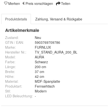
Merken
Preis vorschlagen
Teilen
Produktdetails
Zahlung, Versand & Rückgabe
Artikelmerkmale
Zustand:
Neu
GTIN / EAN:
5903769709786
Marke:
FURNLUX
Hersteller Nr.:
TV_STAND_AURA_200_BL
Model
:
AURA
Farbe
:
Schwarz
Länge
:
200 cm
Breite
:
37 cm
Höhe
:
42 cm
Material
:
MDF-Spanplatte
Produktart
:
Fernsehtisch
Stil
:
Modern
LED Beleuchtung
:
-