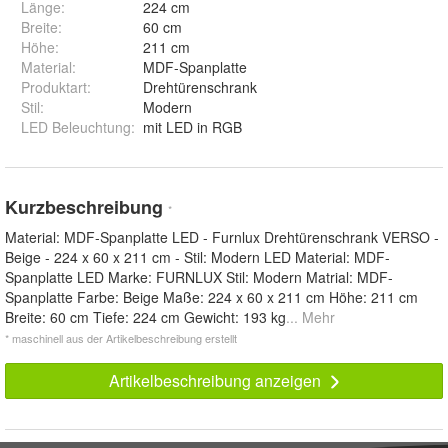
Länge
:
224 cm
Breite
:
60 cm
Höhe
:
211 cm
Material
:
MDF-Spanplatte
Produktart
:
Drehtürenschrank
Stil
:
Modern
LED Beleuchtung
:
mit LED in RGB
Kurzbeschreibung
*
Material: MDF-Spanplatte LED - Furnlux Drehtürenschrank VERSO -
Beige - 224 x 60 x 211 cm - Stil: Modern LED Material: MDF-
Spanplatte LED Marke: FURNLUX Stil: Modern Matrial: MDF-
Spanplatte Farbe: Beige Maße: 224 x 60 x 211 cm Höhe: 211 cm
Breite: 60 cm Tiefe: 224 cm Gewicht: 193 kg
... Mehr
* maschinell aus der Artikelbeschreibung erstellt
Artikelbeschreibung anzeigen