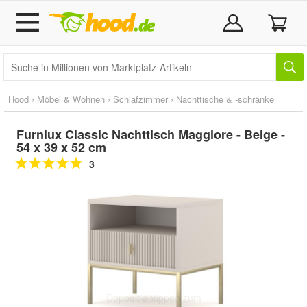
Hood
›
Möbel & Wohnen
›
Schlafzimmer
›
Nachttische & -schränke
Furnlux Classic Nachttisch Maggiore - Beige -
54 x 39 x 52 cm
3
Doppelt antippen zum