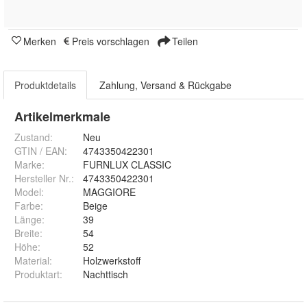
Merken
Preis vorschlagen
Teilen
Produktdetails
Zahlung, Versand & Rückgabe
Artikelmerkmale
Zustand:
Neu
GTIN / EAN:
4743350422301
Marke:
FURNLUX CLASSIC
Hersteller Nr.:
4743350422301
Model
:
MAGGIORE
Farbe
:
Beige
Länge
:
39
Breite
:
54
Höhe
:
52
Material
:
Holzwerkstoff
Produktart
:
Nachttisch