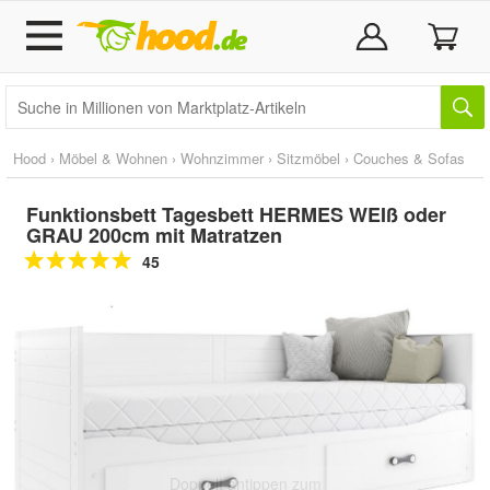
Hood
›
Möbel & Wohnen
›
Wohnzimmer
›
Sitzmöbel
›
Couches & Sofas
Funktionsbett Tagesbett HERMES WEIß oder
GRAU 200cm mit Matratzen
45
Doppelt antippen zum