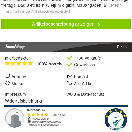
freitags. Das B ett ist in W eiβ m ö glich. Maβangaben: B
... Mehr
* maschinell aus der Artikelbeschreibung erstellt
Artikelbeschreibung anzeigen
Platin
interbeds-de
1730 Verkäufe
100% positiv
Gewerblich
Anrufen
Kontakt
Merken
Alle Artikel
Impressum
AGB
&
Datenschutz
Widerrufsbelehrung