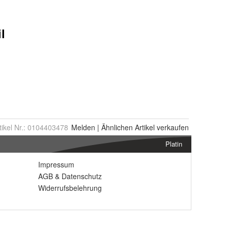
tikel Nr.:
0104403478
Melden
|
Ähnlichen
Artikel verkaufen
Platin
Impressum
AGB
&
Datenschutz
Widerrufsbelehrung