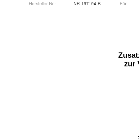
Hersteller Nr.:
NR-197194-B
Für