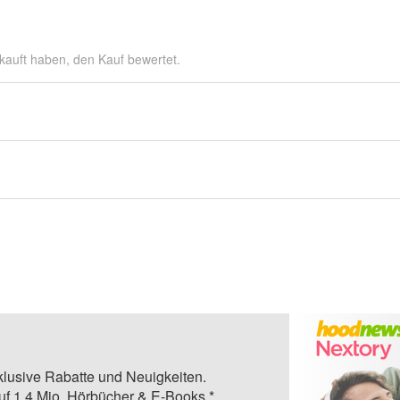
kauft haben, den Kauf bewertet.
klusive Rabatte und Neuigkeiten.
auf 1,4 Mio. Hörbücher & E-Books.*