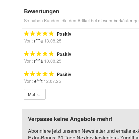
Bewertungen
So haben Kunden, die den Artikel bei diesem Verkäufer ge
Positiv
Von:
r***a
13.08.25
Positiv
Von:
r***ä
10.08.25
Positiv
Von:
e***t
12.07.25
Mehr...
Verpasse keine Angebote mehr!
Abonniere jetzt unseren Newsletter und erhalte ex
Extra-Bonus: 60 Tage Nextory kostenlos - Zugriff 