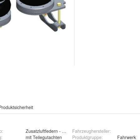
Produktsicherheit
p
:
Zusatzluftfedern - Luftfeder
Fahrzeughersteller
:
g
:
mit Teilegutachten
Produktgruppe
:
Fahrwerk