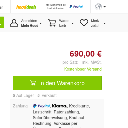
Mit Sicherheit bei
en
Hood einkaufen
Anmelden
Waren-
Merk-
Mein Hood
korb
zettel
690,00 €
pro Satz inkl. MwSt.
Kostenloser Versand
In den Warenkorb
5
Auf Lager
5
 verkauft
Zahlung
,
, Kreditkarte,
Lastschrift, Ratenzahlung,
Sofortüberweisung,
Kauf auf
Rechnung, Vorkasse per