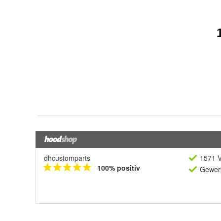
dhcustomparts
1571 V
100% positiv
Gewerb