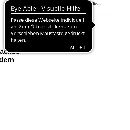
Produkttyp 2
:
Luftfederung - Niveaufeder