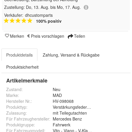
Zustellung:
Do, 13. Aug. bis Mo, 17. Aug.
Verkäufer:
dhcustomparts
100% positiv
Merken
Preis vorschlagen
Teilen
Produktdetails
Zahlung, Versand & Rückgabe
Produktsicherheit
Artikelmerkmale
Zustand:
Neu
Marke:
MAD
Hersteller Nr.:
HV-098068
Produkttyp
:
Verstärkungsfedern / verstärkte Federn
Zulassung
:
mit Teilegutachten
Für Fahrzeughersteller
:
Mercedes Benz
Produktgruppe
:
Fahrwerk
Für Fahrzeugmodell
:
Vito - Viano - V-Klasse