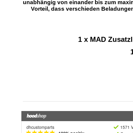
dhcustomparts
1571 V