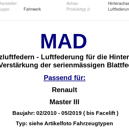
ersteller
:
Achse
:
Hinterachs
ruppe
:
Fahrwerk
Produkttyp 2
:
Luftfederu