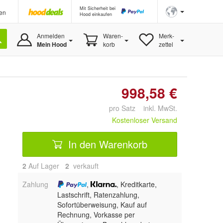
Mit Sicherheit bei
en
Hood einkaufen
Anmelden
Waren-
Merk-
Mein Hood
korb
zettel
998,58 €
pro Satz inkl. MwSt.
Kostenloser Versand
In den Warenkorb
2
Auf Lager
2
 verkauft
Zahlung
,
, Kreditkarte,
Lastschrift, Ratenzahlung,
Sofortüberweisung,
Kauf auf
Rechnung, Vorkasse per