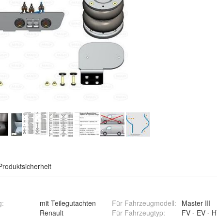
Produktsicherheit
g
:
mit Teilegutachten
Für Fahrzeugmodell
:
Master III
Renault
Für Fahrzeugtyp
:
FV - EV - H