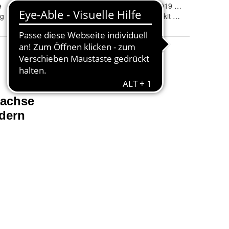
e
Baujahr
:
02/2010 - 05/2019 ( bis Facelift )
ng
Variante
:
mit Kompressorkit Zweikreisanlage