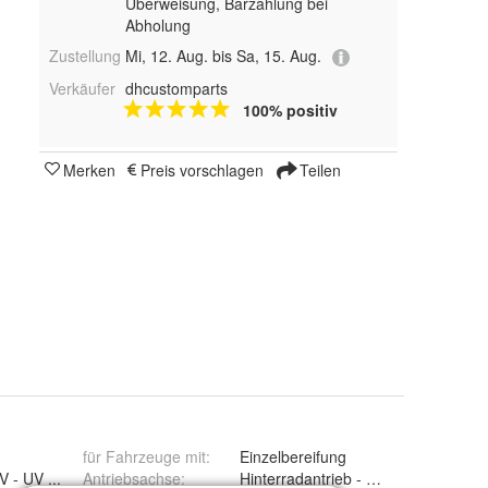
Überweisung, Barzahlung bei
Abholung
Zustellung
Mi, 12. Aug. bis Sa, 15. Aug.
Verkäufer
dhcustomparts
100% positiv
Merken
Preis vorschlagen
Teilen
für Fahrzeuge mit
:
Einzelbereifung
V - UV ...
Antriebsachse
:
Hinterradantrieb - Heckantrieb - R