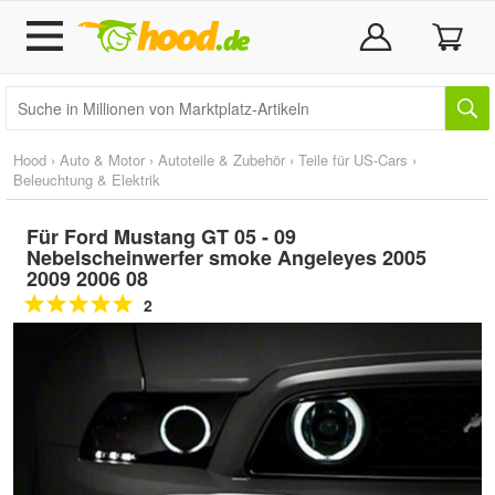
Hood
›
Auto & Motor
›
Autoteile & Zubehör
›
Teile für US-Cars
›
Beleuchtung & Elektrik
Für Ford Mustang GT 05 - 09
Nebelscheinwerfer smoke Angeleyes 2005
2009 2006 08
2