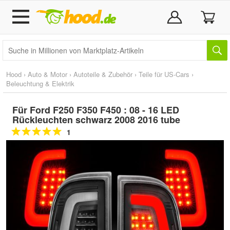
Hood
›
Auto & Motor
›
Autoteile & Zubehör
›
Teile für US-Cars
›
Beleuchtung & Elektrik
Für Ford F250 F350 F450 : 08 - 16 LED
Rückleuchten schwarz 2008 2016 tube
1