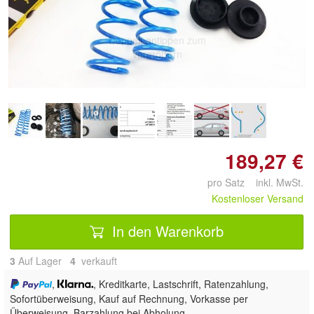
Doppelt antippen zum
vergrößern
189,27 €
pro Satz inkl. MwSt.
Kostenloser Versand
In den Warenkorb
3
Auf Lager
4
 verkauft
,
, Kreditkarte, Lastschrift, Ratenzahlung,
Sofortüberweisung,
Kauf auf Rechnung, Vorkasse per
Überweisung, Barzahlung bei Abholung