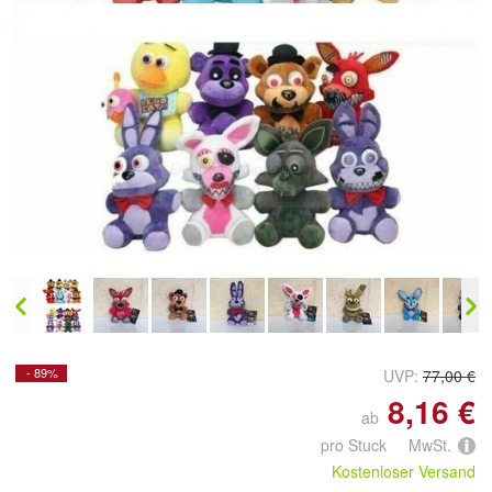
Doppelt antippen zum
vergrößern
- 89%
UVP:
77,00 €
8,16 €
ab
pro Stuck MwSt.
Kostenloser Versand