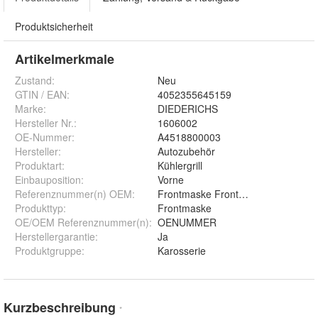
Produktsicherheit
Artikelmerkmale
Zustand:
Neu
GTIN / EAN:
4052355645159
Marke:
DIEDERICHS
Hersteller Nr.:
1606002
OE-Nummer
:
A4518800003
Hersteller
:
Autozubehör
Produktart
:
Kühlergrill
Einbauposition
:
Vorne
Referenznummer(n) OEM
:
Frontmaske Frontgerüst Schlossträ
Produkttyp
:
Frontmaske
OE/OEM Referenznummer(n)
:
OENUMMER
Herstellergarantie
:
Ja
Produktgruppe
:
Karosserie
Kurzbeschreibung
*