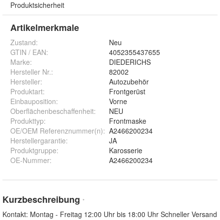
Produktsicherheit
Artikelmerkmale
Zustand:
Neu
GTIN / EAN:
4052355437655
Marke:
DIEDERICHS
Hersteller Nr.:
82002
Hersteller
:
Autozubehör
Produktart
:
Frontgerüst
Einbauposition
:
Vorne
Oberflächenbeschaffenheit
:
NEU
Produkttyp
:
Frontmaske
OE/OEM Referenznummer(n)
:
A2466200234
Herstellergarantie
:
JA
Produktgruppe
:
Karosserie
OE-Nummer
:
A2466200234
Kurzbeschreibung
*
Kontakt: Montag - Freitag 12:00 Uhr bis 18:00 Uhr Schneller Versand