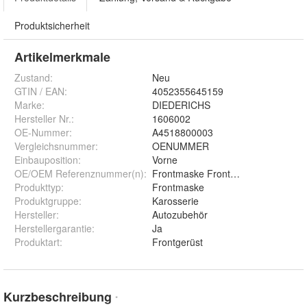
Produktsicherheit
Artikelmerkmale
Zustand:
Neu
GTIN / EAN:
4052355645159
Marke:
DIEDERICHS
Hersteller Nr.:
1606002
OE-Nummer
:
A4518800003
Vergleichsnummer
:
OENUMMER
Einbauposition
:
Vorne
OE/OEM Referenznummer(n)
:
Frontmaske Frontgerüst Schlossträ
Produkttyp
:
Frontmaske
Produktgruppe
:
Karosserie
Hersteller
:
Autozubehör
Herstellergarantie
:
Ja
Produktart
:
Frontgerüst
Kurzbeschreibung
*