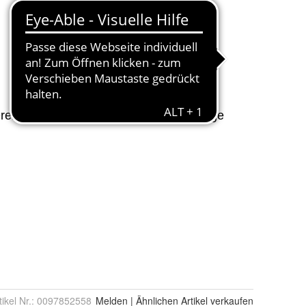
tikel Nr.:
0097852558
Melden
|
Ähnlichen
Artikel verkaufen