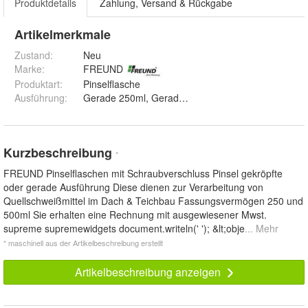
Produktdetails
Zahlung, Versand & Rückgabe
Artikelmerkmale
Zustand:
Neu
Marke:
FREUND
Produktart
:
Pinselflasche
Ausführung
:
Kurzbeschreibung
*
FREUND Pinselflaschen mit Schraubverschluss Pinsel gekröpfte
oder gerade Ausführung Diese dienen zur Verarbeitung von
Quellschweißmittel im Dach & Teichbau Fassungsvermögen 250 und
500ml Sie erhalten eine Rechnung mit ausgewiesener Mwst.
supreme supremewidgets document.writeln(' '); &lt;obje
... Mehr
* maschinell aus der Artikelbeschreibung erstellt
Artikelbeschreibung anzeigen