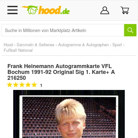
Hood
›
Sammeln & Seltenes
›
Autogramme & Autographen
›
Sport
›
Fußball National
Frank Heinemann Autogrammkarte VFL
Bochum 1991-92 Original Sig 1. Karte+ A
216250
1