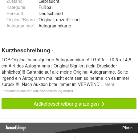
Zustand:
Gebraucht
Kategorie
:
Fußball
Herkunft
:
Deutschland
Original/Repro
:
Original, unzertifiziert
Autogrammart
:
Autogrammkarte
Kurzbeschreibung
*
TOP-Original handsignierte Autogrammkarte!!! Größe : 10,5 x 14,8
cm A rt des Autogramms : Original Signiert (kein Druckoder
ähnliches)!!! Garantie auf alle meine Original Autogramme. Sollte
irgend ein Autogramm mal nicht echt sein so nehme ich es immer
zurück !!!! Nach Auktion bitte immer im VERWEND
... Mehr
* maschinell aus der Artikelbeschreibung erstellt
Artikelbeschreibung anzeigen
Platin