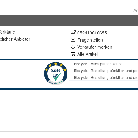
Ar
erkäufe
052419616655
lich
er Anbieter
Frage stellen
Verkäufer merken
Alle Artikel