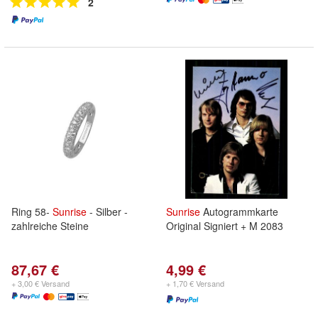
2
Ring 58-
Sunrise
- Silber -
Sunrise
Autogrammkarte
zahlreiche Steine
Original Signiert + M 2083
87,67 €
4,99 €
+ 3,00 € Versand
+ 1,70 € Versand