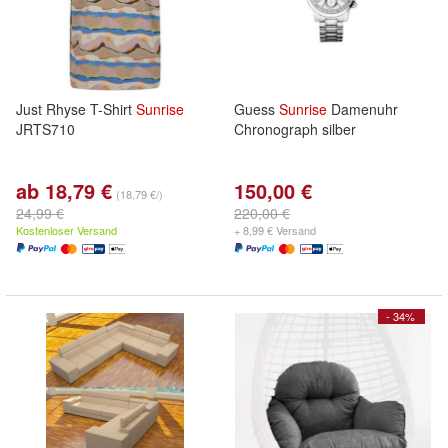
Just Rhyse T-Shirt
Sunrise
Guess
Sunrise
Damenuhr
JRTS710
Chronograph silber
ab 18,79 €
150,00 €
(18,79 €/)
24,99 €
220,00 €
Kostenloser Versand
+ 8,99 € Versand
- 34%