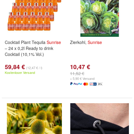
Cocktail Plant Tequila
Sunrise
Zierkohl,
Sunrise
– 24 x 0,2l Ready to drink
Cocktail (10,1% Vol.)
59,84 €
10,47 €
(12,47 € / l)
Kostenloser Versand
11,52 €
+ 5,90 € Versand