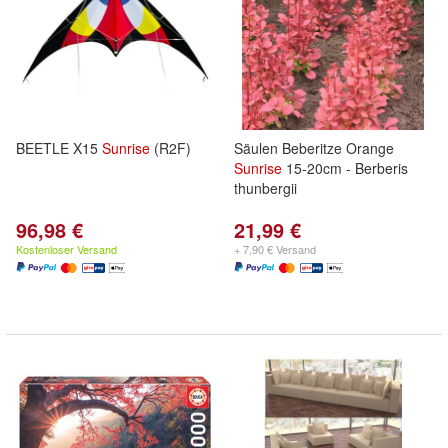
BEETLE X15
Sunrise
(R2F)
Säulen Beberitze Orange
Sunrise
15-20cm - Berberis
thunbergii
96,98 €
21,99 €
Kostenloser Versand
+ 7,90 € Versand