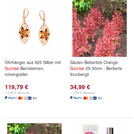
Ohrhänger aus 925 Silber mit
Säulen Beberitze Orange
Sunrise
Bernsteinen,
Sunrise
25-30cm - Berberis
rotvergoldet
thunbergii
119,79 €
34,99 €
+ 6,90 € Versand
+ 7,90 € Versand