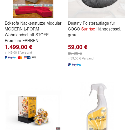
Ecksofa Nackenstütze Modular
Destiny Polsterauflage für
MODERN L-FORM
COCO
Sunrise
Hängesessel,
Wohnlandschaft STOFF
grau
Premium FARBEN
1.499,00 €
59,00 €
+ 149,00 € Versand
89,00 €
+ 39,50 € Versand