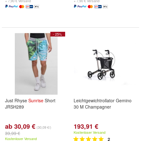
+ 7,90 € Versand
+ 7,90 € Versand
- 25%
Just Rhyse
Sunrise
Short
Leichtgewichtrollator Gemino
JRSH289
30 M Champagner
ab 30,09 €
193,91 €
(30,09 €/)
Kostenloser Versand
39,99 €
Kostenloser Versand
2