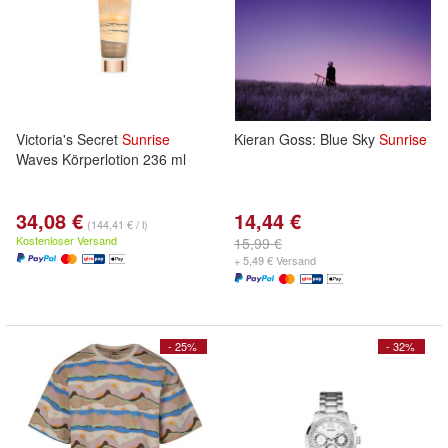
Victoria's Secret
Sunrise
Kieran Goss: Blue Sky
Sunrise
Waves Körperlotion 236 ml
34,08 €
14,44 €
(144,41 € / l)
Kostenloser Versand
15,99 €
+ 5,49 € Versand
- 25%
- 32%