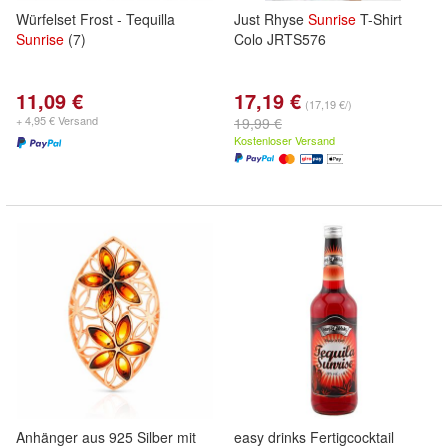
Würfelset Frost - Tequilla
Just Rhyse
Sunrise
T-Shirt
Sunrise
(7)
Colo JRTS576
11,09 €
17,19 €
(17,19 €/)
+ 4,95 € Versand
19,99 €
Kostenloser Versand
Anhänger aus 925 Silber mit
easy drinks Fertigcocktail