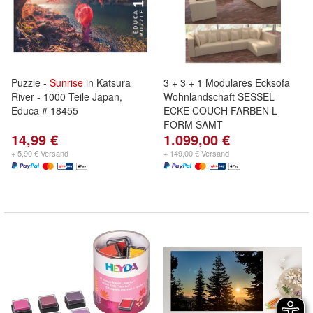
Puzzle -
Sunrise
in Katsura
3 + 3 + 1 Modulares Ecksofa
River - 1000 Teile Japan,
Wohnlandschaft SESSEL
Educa # 18455
ECKE COUCH FARBEN L-
FORM SAMT
14,99 €
1.099,00 €
+ 5,90 € Versand
+ 149,00 € Versand