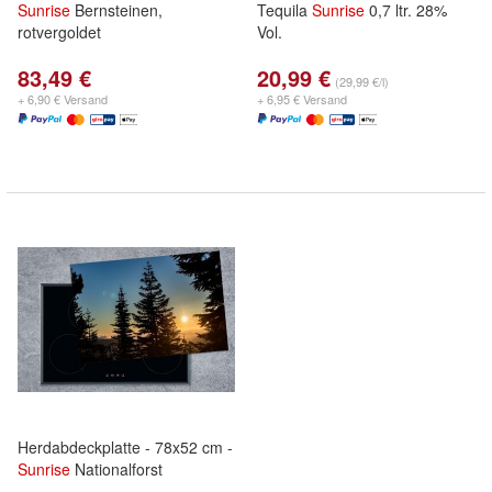
Sunrise
Bernsteinen,
Tequila
Sunrise
0,7 ltr. 28%
rotvergoldet
Vol.
83,49 €
20,99 €
(29,99 €/l)
+ 6,90 € Versand
+ 6,95 € Versand
Herdabdeckplatte - 78x52 cm -
Sunrise
Nationalforst