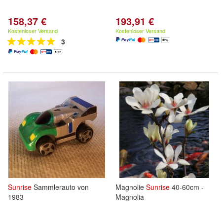
158,37 €
193,91 €
Kostenloser Versand
Kostenloser Versand
3
Sunrise
Sammlerauto von
Magnolie
Sunrise
40-60cm -
1983
Magnolia