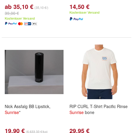
ab 35,10 €
14,50 €
(35,10 €/)
Kostenloser Versand
39,00 €
Kostenloser Versand
Nick Assfalg BB Lipstick,
RIP CURL T-Shirt Pacific Rinse
Sunrise
"
Sunrise
bone
19,90 €
29,95 €
(6.633,33 €/kg)