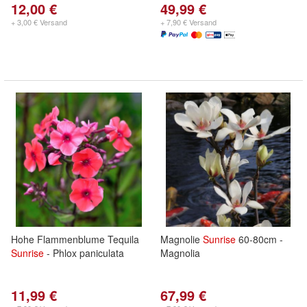
12,00 €
49,99 €
+ 3,00 € Versand
+ 7,90 € Versand
Hohe Flammenblume Tequila
Magnolie
Sunrise
60-80cm -
Sunrise
- Phlox paniculata
Magnolia
11,99 €
67,99 €