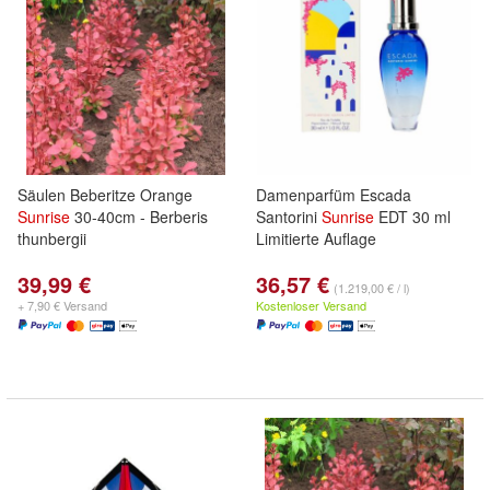
Säulen Beberitze Orange
Damenparfüm Escada
Sunrise
30-40cm - Berberis
Santorini
Sunrise
EDT 30 ml
thunbergii
Limitierte Auflage
39,99 €
36,57 €
(1.219,00 € / l)
+ 7,90 € Versand
Kostenloser Versand