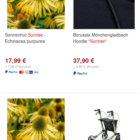
Sonnenhut
Sunrise
-
Borussia Mönchengladbach
Echinacea purpurea
Hoodie "
Sunrise
"
17,99 €
37,90 €
+ 7,90 € Versand
+ 6,90 € Versand