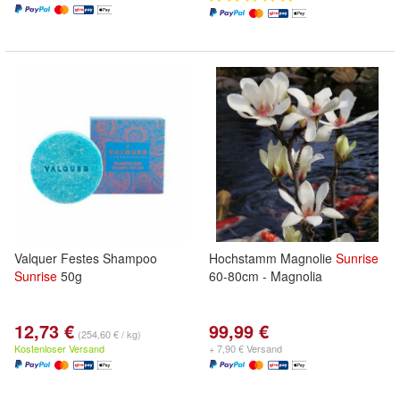
Valquer Festes Shampoo
Hochstamm Magnolie
Sunrise
Sunrise
50g
60-80cm - Magnolia
12,73 €
99,99 €
(254,60 € / kg)
Kostenloser Versand
+ 7,90 € Versand