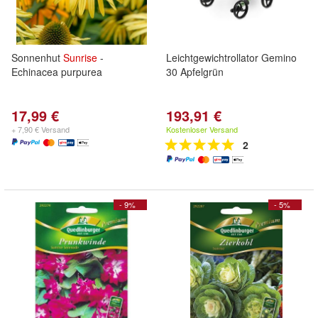
Sonnenhut
Sunrise
-
Leichtgewichtrollator Gemino
Echinacea purpurea
30 Apfelgrün
17,99 €
193,91 €
+ 7,90 € Versand
Kostenloser Versand
2
- 9%
- 5%