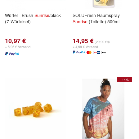
Würfel - Brush
Sunrise
/black
SOLUFresh Raumspray
(7-Würfelset)
Sunrise
(Toilette) 500ml
10,97 €
14,95 €
(29,90 €/l)
+ 5,95 € Versand
+ 4,99 € Versand
- 14%