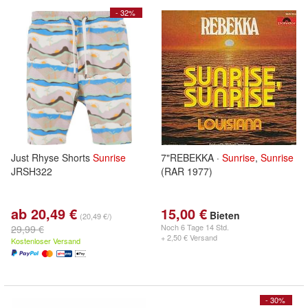
- 32%
Just Rhyse Shorts
Sunrise
7"REBEKKA ·
Sunrise
,
Sunrise
JRSH322
(RAR 1977)
ab 20,49 €
15,00 €
Bieten
(20,49 €/)
Noch
6 Tage 14 Std.
29,99 €
+ 2,50 € Versand
Kostenloser Versand
- 30%