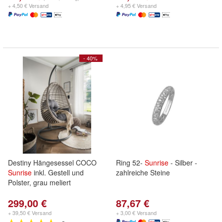
+ 4,50 € Versand
+ 4,95 € Versand
- 40%
Destiny Hängesessel COCO
Ring 52-
Sunrise
- Silber -
Sunrise
inkl. Gestell und
zahlreiche Steine
Polster, grau meliert
299,00 €
87,67 €
+ 39,50 € Versand
+ 3,00 € Versand