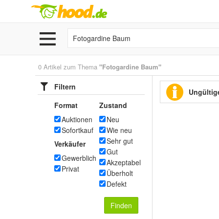
0 Artikel zum Thema
"Fotogardine Baum"
Filtern
Ungültige
Format
Zustand
Auktionen
Neu
Sofortkauf
Wie neu
Sehr gut
Verkäufer
Gut
Gewerblich
Akzeptabel
Privat
Überholt
Defekt
Finden