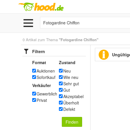
0 Artikel zum Thema
"Fotogardine Chiffon"
Filtern
Ungültige
Format
Zustand
Auktionen
Neu
Sofortkauf
Wie neu
Sehr gut
Verkäufer
Gut
Gewerblich
Akzeptabel
Privat
Überholt
Defekt
Finden