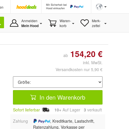
Mit Sicherheit bei
en
Hood einkaufen
Anmelden
Waren-
Merk-
Mein Hood
korb
zettel
154,20 €
ab
inkl. MwSt.
Versandkosten nur 5,90 €
In den Warenkorb
Sofort lieferbar
10+
Auf Lager
3
 verkauft
Zahlung
, Kreditkarte, Lastschrift,
Ratenzahlung, Vorkasse per