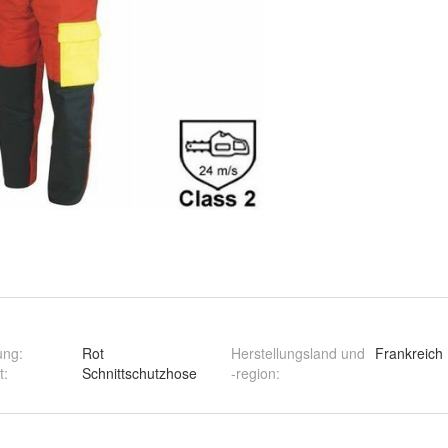
ung
:
Rot
Herstellungsland und
Frankreich
t
:
Schnittschutzhose
-region
: