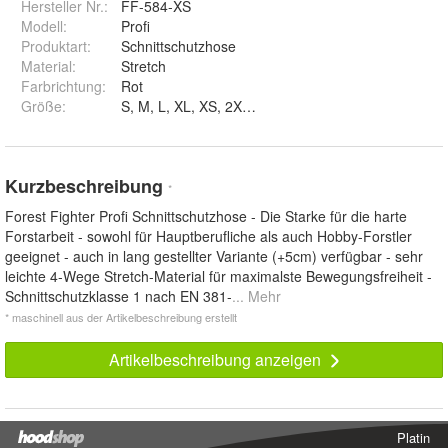
Hersteller Nr.:
FF-584-XS
Modell
:
Profi
Produktart
:
Schnittschutzhose
Material
:
Stretch
Farbrichtung
:
Rot
Größe
:
Kurzbeschreibung
*
Forest Fighter Profi Schnittschutzhose - Die Starke für die harte
Forstarbeit - sowohl für Hauptberufliche als auch Hobby-Forstler
geeignet - auch in lang gestellter Variante (+5cm) verfügbar - sehr
leichte 4-Wege Stretch-Material für maximalste Bewegungsfreiheit -
Schnittschutzklasse 1 nach EN 381-
... Mehr
* maschinell aus der Artikelbeschreibung erstellt
Artikelbeschreibung anzeigen
Platin