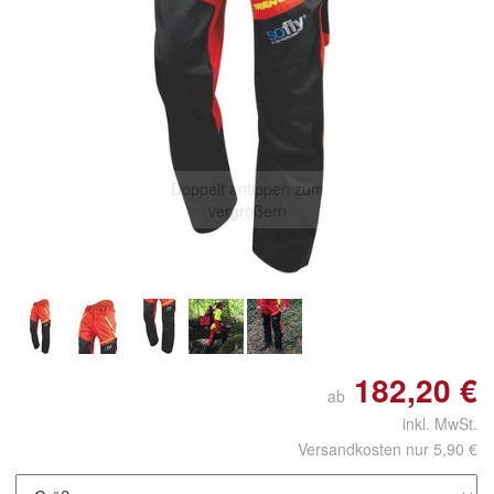
Doppelt antippen zum
vergrößern
182,20 €
ab
inkl. MwSt.
Versandkosten nur 5,90 €