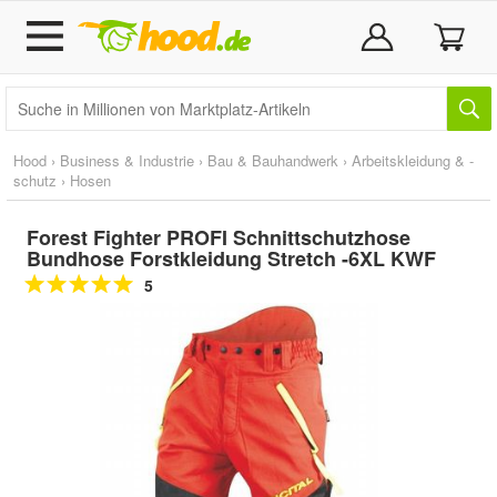
Hood
›
Business & Industrie
›
Bau & Bauhandwerk
›
Arbeitskleidung & -
schutz
›
Hosen
Forest Fighter PROFI Schnittschutzhose
Bundhose Forstkleidung Stretch -6XL KWF
5