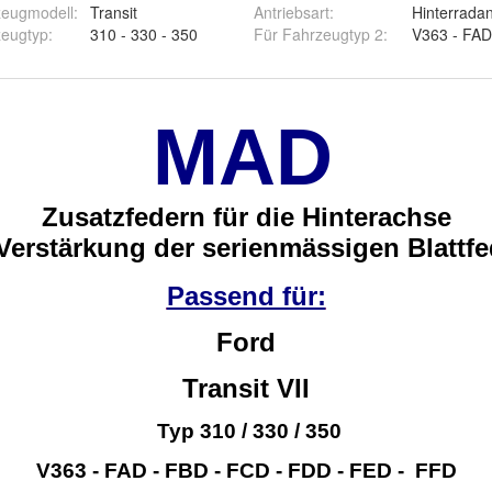
zeugmodell
:
Transit
Antriebsart
:
Hinterradan
zeugtyp
:
310 - 330 - 350
Für Fahrzeugtyp 2
: