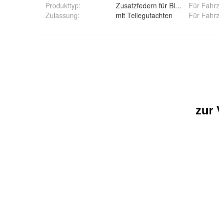
Produkttyp
:
Zusatzfedern für Blattfedern
Für Fahr
Zulassung
:
mit Teilegutachten
Für Fahr