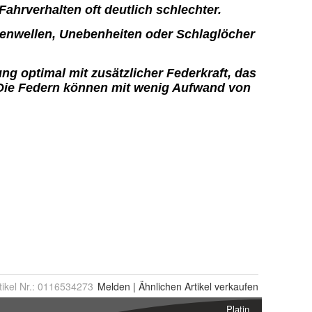
tikel Nr.:
0116534273
Melden
|
Ähnlichen
Artikel verkaufen
Platin