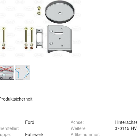
Produktsicherheit
Ford
Achse
:
Hinterachs
ersteller
:
Weitere
070115-HV
ruppe
:
Fahrwerk
Artikelnummer
: