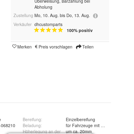
Überweisung, Barzahlung bei
Abholung
Zustellung
Mo, 10. Aug. bis Do, 13. Aug.
Verkäufer
dhcustomparts
100% positiv
Merken
Preis vorschlagen
Teilen
e
Bereifung
:
Einzelbereifung
-068210
Beladung
:
für Fahrzeuge mit maximaler Belad
Höherlegung an der
um ca. 20mm