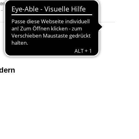
trieb + Allradantrieb
HA
:
V363 - FAD - FBD - FCD - FDD - FED - FFD