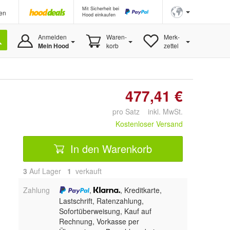
Mit Sicherheit bei
en
Hood einkaufen
Anmelden
Waren-
Merk-
Mein Hood
korb
zettel
477,41 €
pro Satz inkl. MwSt.
Kostenloser Versand
In den Warenkorb
3
Auf Lager
1
 verkauft
Zahlung
,
, Kreditkarte,
Lastschrift, Ratenzahlung,
Sofortüberweisung,
Kauf auf
Rechnung, Vorkasse per