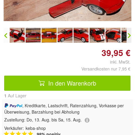
Doppelt antippen zum
vergrößern
39,95 €
inkl. MwSt.
Versandkosten nur 7,95 €
In den Warenkorb
1
Auf Lager
, Kreditkarte, Lastschrift, Ratenzahlung, Vorkasse per
Überweisung, Barzahlung bei Abholung
Zustellung:
Do, 13. Aug. bis Sa, 15. Aug.
Verkäufer:
keba-shop
98% positiv