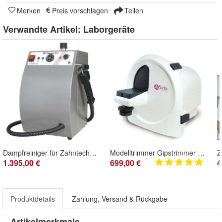
Merken
Preis vorschlagen
Teilen
Verwandte Artikel:
Laborgeräte
Dampfreiniger für Zahntechniklabor Zahnlabor Zahntechnik Dampfstrahlgerät
Modelltrimmer Gipstrimmer Gipsmodelltrimmer
1.395,00 €
699,00 €
4
Produktdetails
Zahlung, Versand & Rückgabe
Artikelmerkmale