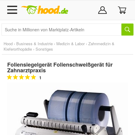
Hood
›
Business & Industrie
›
Medizin & Labor
›
Zahnmedizin &
Kieferorthopädie
›
Sonstiges
Foliensiegelgerät Folienschweißgerät für
Zahnarztpraxis
1