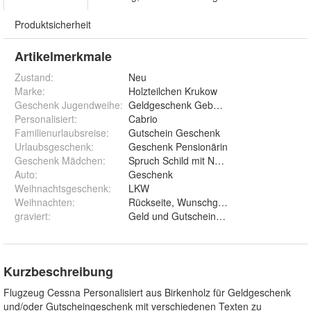
Produktsicherheit
Artikelmerkmale
Zustand:
Neu
Marke:
Holzteilchen Krukow
Geschenk Jugendweihe
:
Geldgeschenk Geburtstag
Personalisiert
:
Cabrio
Familienurlaubsreise
:
Gutschein Geschenk
Urlaubsgeschenk
:
Geschenk Pensionärin
Geschenk Mädchen
:
Spruch Schild mit Namen
Auto
:
Geschenk
Weihnachtsgeschenk
:
LKW
Weihnachten
:
graviert
:
Geld und Gutschein und T
Kurzbeschreibung
Flugzeug Cessna Personalisiert aus Birkenholz für Geldgeschenk
und/oder Gutscheingeschenk mit verschiedenen Texten zu