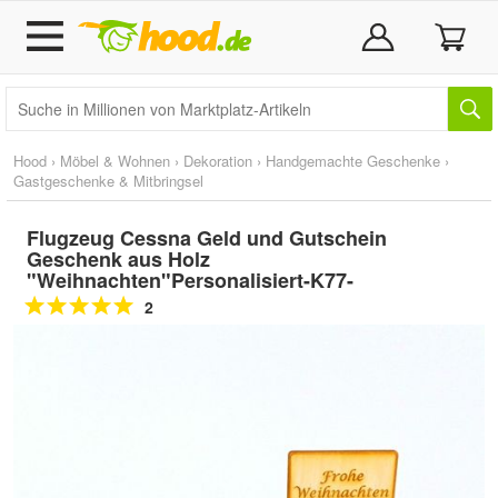
Hood
›
Möbel & Wohnen
›
Dekoration
›
Handgemachte Geschenke
›
Gastgeschenke & Mitbringsel
Flugzeug Cessna Geld und Gutschein
Geschenk aus Holz
"Weihnachten"Personalisiert-K77-
2