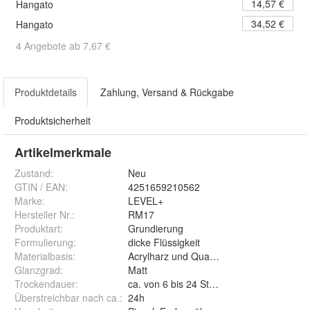
14,57 €
Hangato
34,52 €
Hangato
4 Angebote ab 7,67 €
Produktdetails
Zahlung, Versand & Rückgabe
Produktsicherheit
Artikelmerkmale
Zustand:
Neu
GTIN / EAN:
4251659210562
Marke:
LEVEL+
Hersteller Nr.:
RM17
Produktart
:
Grundierung
Formulierung
:
dicke Flüssigkeit
Materialbasis
:
Acrylharz und Quarzsand
Glanzgrad
:
Matt
Trockendauer
:
ca. von 6 bis 24 Stunden
Überstreichbar nach ca.
:
24h