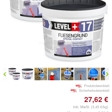
Doppelt antippen zum
vergrößern
Produktdatenblatt
Sicherheitsdatenblatt
27,62 €
inkl. MwSt. (3,45 €/kg)