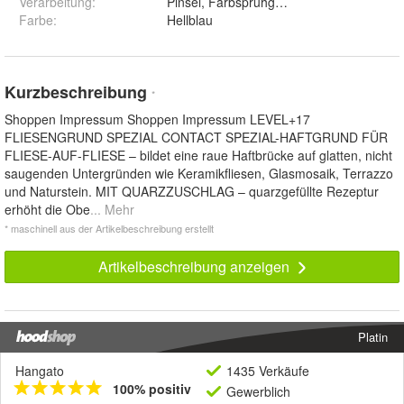
Verarbeitung
:
Pinsel, Farbsprühgerät, Roller
Farbe
:
Hellblau
Kurzbeschreibung
*
Shoppen Impressum Shoppen Impressum LEVEL+17
FLIESENGRUND SPEZIAL CONTACT SPEZIAL-HAFTGRUND FÜR
FLIESE-AUF-FLIESE – bildet eine raue Haftbrücke auf glatten, nicht
saugenden Untergründen wie Keramikfliesen, Glasmosaik, Terrazzo
und Naturstein. MIT QUARZZUSCHLAG – quarzgefüllte Rezeptur
erhöht die Obe
... Mehr
* maschinell aus der Artikelbeschreibung erstellt
Artikelbeschreibung anzeigen
Platin
Hangato
1435 Verkäufe
100% positiv
Gewerblich