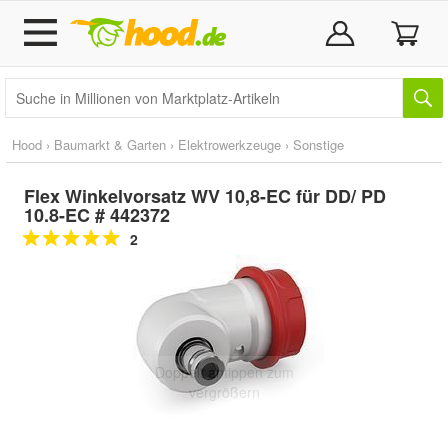
Hood
›
Baumarkt & Garten
›
Elektrowerkzeuge
›
Sonstige
Flex Winkelvorsatz WV 10,8-EC für DD/ PD
10.8-EC # 442372
2
Doppelt antippen zum
vergrößern