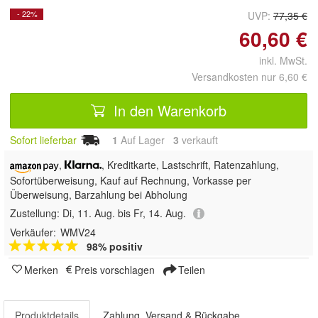
- 22%
UVP:
77,35 €
60,60 €
inkl. MwSt.
Versandkosten nur 6,60 €
In den Warenkorb
Sofort lieferbar
1
Auf Lager
3
 verkauft
,
, Kreditkarte, Lastschrift,
Ratenzahlung,
Sofortüberweisung,
Kauf auf Rechnung, Vorkasse per
Überweisung, Barzahlung bei Abholung
Zustellung:
Di, 11. Aug. bis Fr, 14. Aug.
Verkäufer:
WMV24
98% positiv
Merken
Preis vorschlagen
Teilen
Produktdetails
Zahlung, Versand & Rückgabe