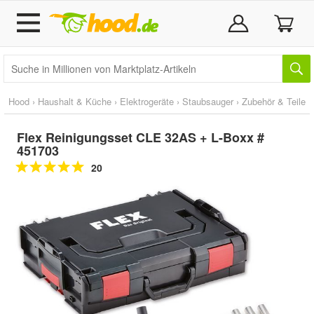
Hood
›
Haushalt & Küche
›
Elektrogeräte
›
Staubsauger
›
Zubehör & Teile
Flex Reinigungsset CLE 32AS + L-Boxx #
451703
20